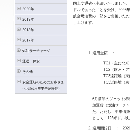
国土交通省へ申請いたしました。基
2020年
ドルであったことを受け、2026
航空燃油費の一部をご負担いただ
2019年
し上げます。
2018年
2017年
燃油サーチャージ
1. 適用金額 ：
運送・保安
TC1（主に北米・中南
TC2（欧州・アフリカ・中
その他
TC3遠距離（東南アジ
安全運航のためにお客さま
TC3近距離（東アジア
へお願い(無申告危険物)
※国土交
6月前半のジェット燃
加運賃（燃油サーチャ
た。ただし、中東情勢
として「125米ドル
2. 適用開始日 ： 2026年