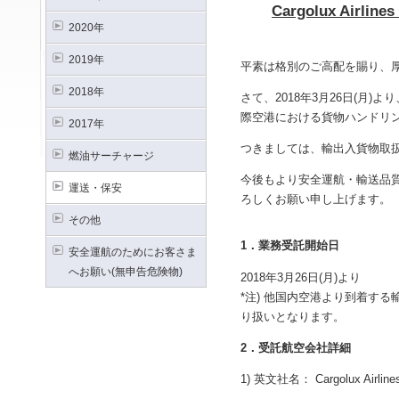
Cargolux Airl
2020年
2019年
平素は格別のご高配を賜り、
2018年
さて、2018年3月26日(
際空港における貨物ハンドリ
2017年
つきましては、輸出入貨物取
燃油サーチャージ
今後もより安全運航・輸送品
運送・保安
ろしくお願い申し上げます。
その他
1．業務受託開始日
安全運航のためにお客さま
へお願い(無申告危険物)
2018年3月26日(月)より
*注) 他国内空港より到着す
り扱いとなります。
2．受託航空会社詳細
1) 英文社名： Cargolux Airlines I