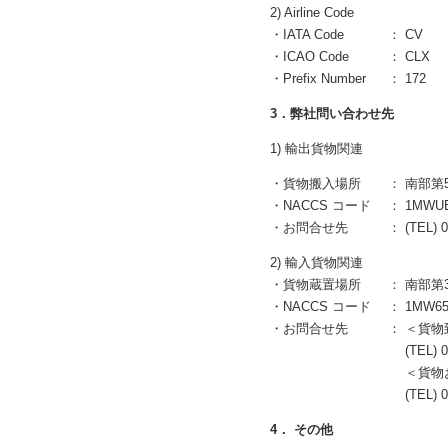
2) Airline Code
・IATA Code
： CV
・ICAO Code
： CLX
・Prefix Number
： 172
3．弊社問い合わせ先
1) 輸出貨物関連
・貨物搬入場所
： 南部第
・NACCS コード
： 1MWU
・お問合せ先
： (TEL) 0
2) 輸入貨物関連
・貨物蔵置場所
： 南部第
・NACCS コード
： 1MW6
・お問合せ先
： ＜貨
(TEL) 047
＜貨物お
(TEL) 047
4． その他