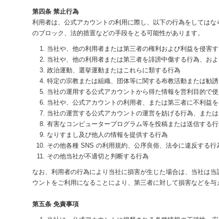
第四条 禁止行為
利用者は、公式アカウントの利用に際し、以下の行為をしてはな
のブロック、法的措置などの手段をとる可能性があります。
当社や、他の利用者または第三者の権利および利益を侵害す
当社や、他の利用者または第三者を誹謗中傷する行為、およ
政治運動、選挙運動またはこれらに類する行為
特定の宗教または組織、団体等に関する布教活動または勧誘
当社の運用する公式アカウントから得た情報を営利目的で使
当社や、公式アカウントの利用者、または第三者に不利益を
当社の運営する公式アカウントの運営を妨げる行為、または
有害なコンピュータープログラム等を投稿または送信する行
なりすまし及び他人の情報を提供する行為
その他各種 SNS の利用規約、公序良俗、法令に違反する行
その他当社が不適切と判断する行為
なお、利用者の行為により当社に損害が生じた場合は、当社は当
ウントをご利用になることにより、第三者に対して損害などを与
第五条 免責事項