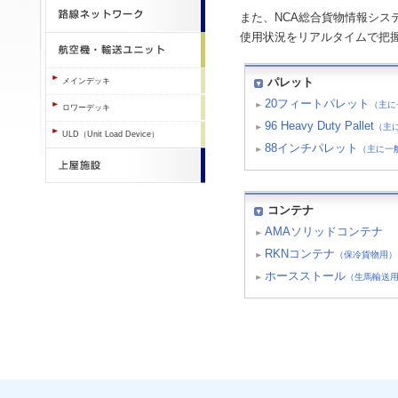
また、NCA総合貨物情報システ
使用状況をリアルタイムで把握
パレット
メインデッキ
20フィートパレット
（主に
ロワーデッキ
96 Heavy Duty Pallet
（主
ULD（Unit Load Device）
88インチパレット
（主に一
コンテナ
AMAソリッドコンテナ
RKNコンテナ
（保冷貨物用）
ホースストール
（生馬輸送