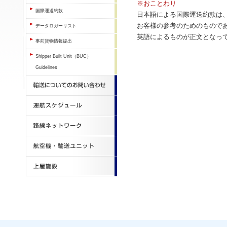
※おことわり
国際運送約款
日本語による国際運送約款は
お客様の参考のためのもので
データロガーリスト
英語によるものが正文となっ
事前貨物情報提出
Shipper Built Unit（BUC）
Guidelines