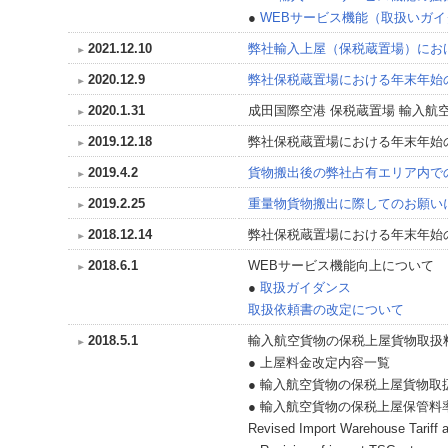
●
WEBサービス機能（取扱いガイ
2021.12.10
弊社輸入上屋（保税蔵置場）にお
2020.12.9
弊社保税蔵置場における年末年始
2020.1.31
成田国際空港 保税蔵置場 輸入航
2019.12.18
弊社保税蔵置場における年末年始
2019.4.2
貨物搬出後の弊社占有エリア内で
2019.2.25
重量物貨物搬出に際してのお願い
2018.12.14
弊社保税蔵置場における年末年始
2018.6.1
WEBサービス機能向上について
●
取扱ガイダンス
取扱依頼書の改定について
2018.5.1
輸入航空貨物の保税上屋貨物取扱
● 上屋料金改定内容一覧
● 輸入航空貨物の保税上屋貨物取扱料
● 輸入航空貨物の保税上屋保管料率表
Revised Import Warehouse Tariff at