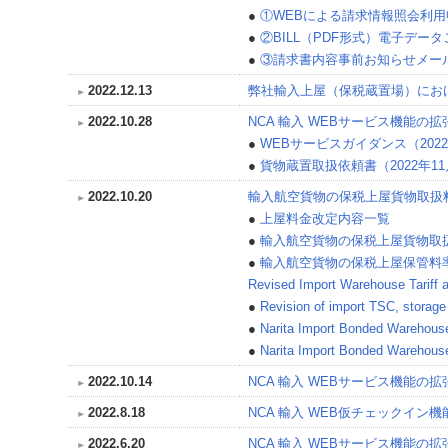
●
①WEBによる請求情報照会利用
●
②BILL（PDF形式）電子デー
●
③請求書内容事前お知らせメールP
2022.12.13
弊社輸入上屋（保税蔵置場）にお
2022.10.28
NCA 輸入 WEBサービス機能
●
WEBサービスガイダンス（2022
●
貨物蔵置取扱依頼書（2022年1
2022.10.20
輸入航空貨物の保税上屋貨物取扱
●
上屋料金改定内容一覧
●
輸入航空貨物の保税上屋貨物取
●
輸入航空貨物の保税上屋保管料
Revised Import Warehouse Tariff at
●
Revision of import TSC, storage
●
Narita Import Bonded Warehouse
●
Narita Import Bonded Warehous
2022.10.14
NCA 輸入 WEBサービス機能
2022.8.18
NCA 輸入 WEB仮チェックイン
2022.6.20
NCA 輸入 WEBサービス機能の