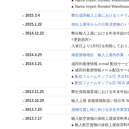
● Narita Import Bonded Warehouse
● Narita Import Bonded Warehouse
2015.3.4
弊社成田輸入上屋におけるリチウ
2015.1.22
他社上屋等からの引取済貨物のト
2014.12.22
弊社輸入上屋における年末年始の営
<更新箇所>
入港日より1月6日を削除してお
2014.4.25
南部貨物地区 輸入上屋内作業 
2014.1.21
成田到着便情報 e-mail 配信サ
● 成田到着便情報メール配信サー
●
配信フォームサンプル① 月次
●
配信フォームサンプル② NCA 
2013.11.25
弊社保税蔵置場における年末年始
2013.10.29
輸入上屋 各種貨物取扱い指示等 
2013.7.25
貨物引渡し時に於ける安全作業実
2013.7.17
輸入航空貨物の保税上屋保管料率
● 輸入航空貨物の保税上屋保管料