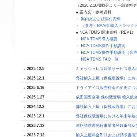
（2026.2.10掲載分より一部資料
● 案内文・参考資料
・
案内文および添付資料
・
（参考）NAA様 輸入トラッ
● NCA TDMS 関連資料（REV1）
・
NCA TDMS導入概要
・
NCA TDMS操作手順説明
・
NCA TDMS操作手順説明（音
・
NCA TDMS FAQ一覧
2025.12.5
キャッシュレス決済サービス導入
2025.12.1
弊社輸入上屋（保税蔵置場）にお
2025.6.16
ドライアイス販売料金の変更につ
2025.1.27
成田国際空港 保税蔵置場 輸入航
2024.12.2
弊社輸入上屋（保税蔵置場）にお
2023.12.1
弊社保税蔵置場における年末年始
2023.7.12
適格請求書発行事業者登録番号及
2023.7.12
輸入上屋料金BILLおよび請求書