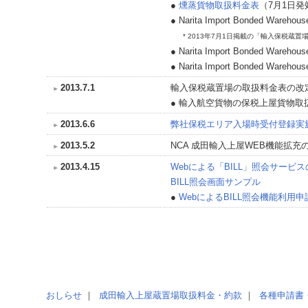
●
燻蒸貨物取扱料金表
（7月1日発
● Narita Import Bonded Warehouse
* 2013年7月1日掲載の「輸入保税蔵置
● Narita Import Bonded Warehous
● Narita Import Bonded Warehouse
2013.7.1
輸入保税蔵置場の取扱料金表の改
● 輸入航空貨物の保税上屋貨物取
2013.6.6
弊社保税エリア入場時受付登録実
2013.5.2
NCA 成田輸入上屋WEB機能拡
2013.4.15
Webによる「BILL」照会サービ
BILL照会画面サンプル
●
WebによるBILL照会機能利用申
おしらせ
｜
成田輸入上屋蔵置場取扱料金・約款
｜
各種申請書